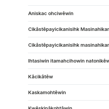
Aniskac ohciwêwin
Cikâstêpayicikanisihk masinahika
Ihtasiwin itamahcihowin natonikê
Kâcikâtêw
Kaskamohtêwin
Kwêskinâkohtâwin