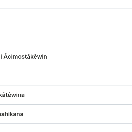
i Âcimostâkêwin
ikâtêwina
nahikana