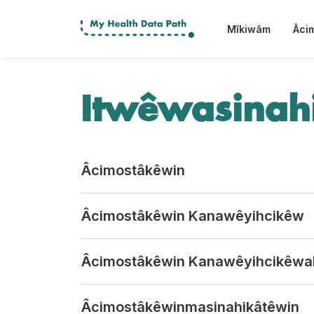
Mîkiwâm
Âci
Itwêwasinah
Âcimostâkêwin
Âcimostâkêwin Kanawêyihcikêw
Âcimostâkêwin Kanawêyihcikêwa
Âcimostâkêwinmasinahikâtêwin