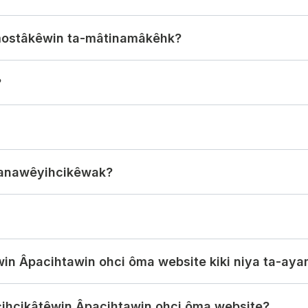
mostâkêwin ta-mâtinamâkêhk?
?
anawêyihcikêwak?
win Âpacihtawin ohci ôma website kiki niya ta-a
âcihcikâtêwin Âpacihtawin ohci ôma website?