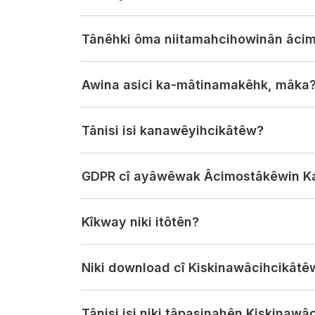
Tânêhki ôma niitamahcihowinân âci
Awina asici ka-mâtinamakêhk, mâka
Tânisi isi kanawêyihcikâtêw?
GDPR cî ayâwêwak Âcimostâkêwin K
Kîkway niki itôtên?
Niki download cî Kiskinawâcihcikâtê
Tânisi isi niki tâpasinahên Kiskinaw