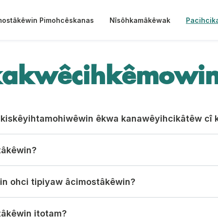
mostâkêwin Pimohcêskanas
Nîsôhkamâkêwak
Pacihcik
kakwêcihkêmowi
 kiskêyihtamohiwêwin êkwa kanawêyihcikâtêw cî k
tâkêwin?
n ohci tipiyaw âcimostâkêwin?
tâkêwin itotam?